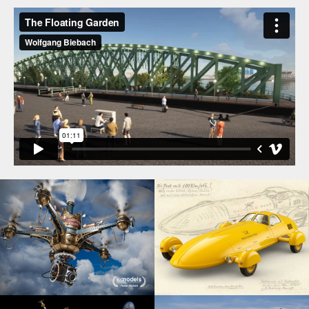
URL[/borlabs-cookie]
Sie sehen gerade einen Platzhalterinhalt von
Standard
. Um auf den eigentlichen Inhalt
zuzugreifen, klicken Sie auf den Button
unten. Bitte beachten Sie, dass dabei Daten
an Drittanbieter weitergegeben werden.
Inhalt entsperren
Weitere Informationen